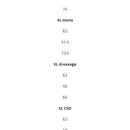
74
XL mixte
62
51.5
73.5
XL dressage
62
56
66
XL
CSO
62