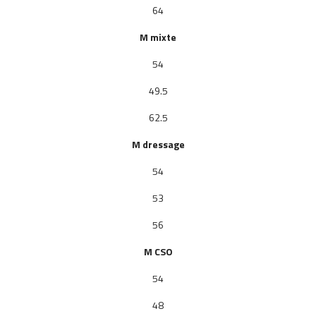
64
M mixte
54
49.5
62.5
M dressage
54
53
56
M
CSO
54
48