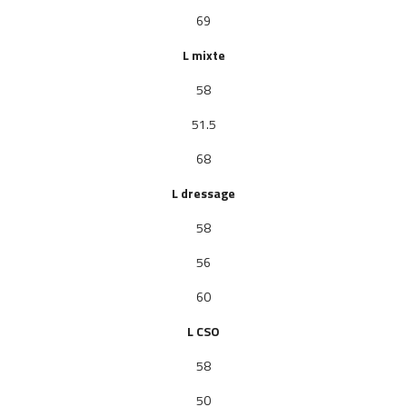
69
L mixte
58
51.5
68
L dressage
58
56
60
L
CSO
58
50