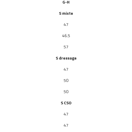
G-H
S mixte
47
46.5
57
S dressage
47
50
50
S
CSO
47
47