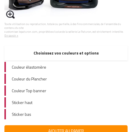
Toute utilisation ou reproduction, totale ou partielle, à des fins commerciales, de l'ensemble du
contenu du site
customiser.lepaturon.com, propriété exclusive de la sellerie Le Paturon, est strictement interdite.
En savoir +
Choisissez vos couleurs et options
Couleur élastomère
Couleur du Plancher
Couleur Top banner
Sticker haut
Sticker bas
AJOUTER AU PANIER