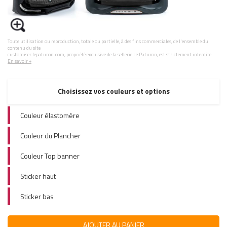
Toute utilisation ou reproduction, totale ou partielle, à des fins commerciales, de l'ensemble du
contenu du site
customiser.lepaturon.com, propriété exclusive de la sellerie Le Paturon, est strictement interdite.
En savoir +
Choisissez vos couleurs et options
Couleur élastomère
Couleur du Plancher
Couleur Top banner
Sticker haut
Sticker bas
AJOUTER AU PANIER