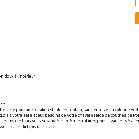
n doux à l'intérieur
lon
otre selle pour une position stable en continu, sans entraver la colonne ver
tapis à votre selle et aux besoins de votre cheval à l'aide de couches de P
tte option, le tapis vous sera livré avec 6 intercalaires pour l'avant et 6 ég
sseur avant du tapis ou arrière.