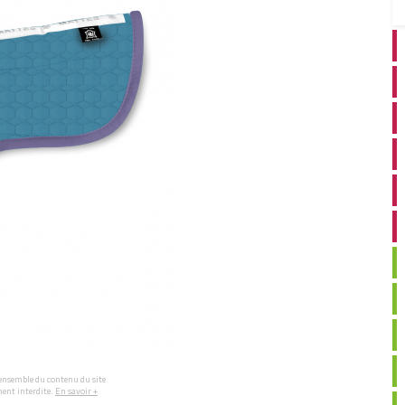
l'ensemble du contenu du site
ment interdite.
En savoir +