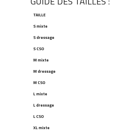
GUIDE DES TAILLES :
TAILLE
S mixte
S dressage
S
CSO
M mixte
M dressage
M
CSO
L mixte
L dressage
L
CSO
XL mixte