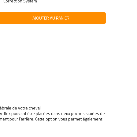
Correction System
AJOUTER AU PANIER
tébrale de votre cheval
oly-flex pouvant être placées dans deux poches situées de
alement pour l'arrière. Cette option vous permet également