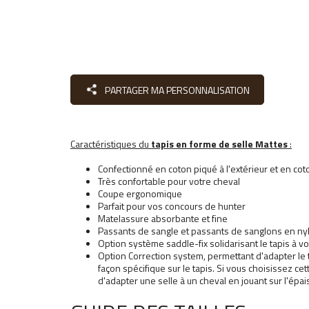
PARTAGER MA PERSONNALISATION
Caractéristiques du
tapis en forme de selle Mattes
:
Confectionné en coton piqué à l'extérieur et en coto
Très confortable pour votre cheval
Coupe ergonomique
Parfait pour vos concours de hunter
Matelassure absorbante et fine
Passants de sangle et passants de sanglons en ny
Option système saddle-fix solidarisant le tapis à v
Option Correction system, permettant d'adapter le 
façon spécifique sur le tapis. Si vous choisissez ce
d'adapter une selle à un cheval en jouant sur l'épai