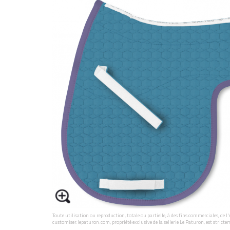
Toute utilisation ou reproduction, totale ou partielle, à des fins commerciales, de 
customiser.lepaturon.com, propriété exclusive de la sellerie Le Paturon, est stricte