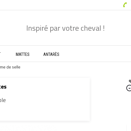
-
MATTES
ANTARÈS
rme de selle
q
tes
ble