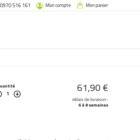
0970 516 161
Mon compte
Mon panier
61,90
€
uantité
1
délais de livraison :
6 à 8 semaines