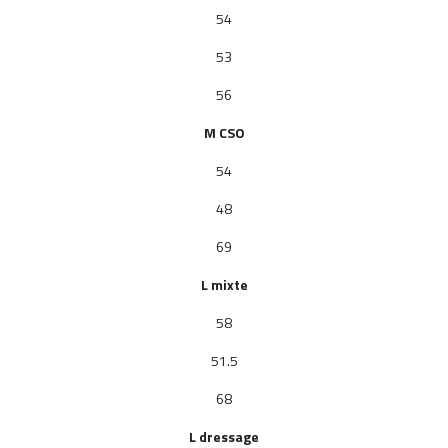
54
53
56
M
CSO
54
48
69
L mixte
58
51.5
68
L dressage