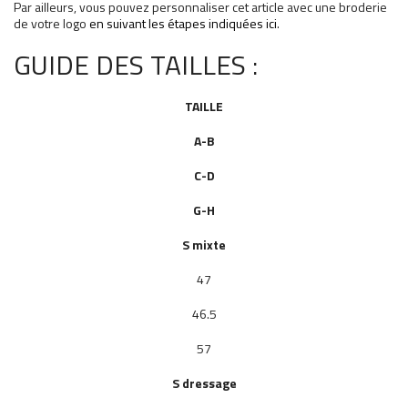
Par ailleurs, vous pouvez personnaliser cet article avec une broderie
de votre logo
en suivant les étapes indiquées ici
.
GUIDE DES TAILLES :
TAILLE
A-B
C-D
G-H
S mixte
47
46.5
57
S dressage