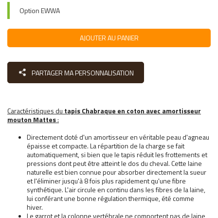
Option EWWA
AJOUTER AU PANIER
PARTAGER MA PERSONNALISATION
Caractéristiques du
tapis Chabraque en coton avec amortisseur
mouton Mattes
:
Directement doté d'un amortisseur en véritable peau d'agneau
épaisse et compacte. La répartition de la charge se fait
automatiquement, si bien que le tapis réduit les frottements et
pressions dont peut être atteint le dos du cheval. Cette laine
naturelle est bien connue pour absorber directement la sueur
et l'éliminer jusqu'à 8 fois plus rapidement qu'une fibre
synthétique. L'air circule en continu dans les fibres de la laine,
lui conférant une bonne régulation thermique, été comme
hiver.
Le garrot et la colonne vertébrale ne comportent pas de laine,