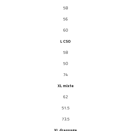
58
56
60
L
CSO
58
50
74
XL mixte
62
51.5
73.5
XL dressage