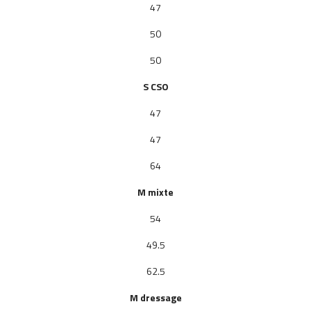
47
50
50
S
CSO
47
47
64
M mixte
54
49.5
62.5
M dressage