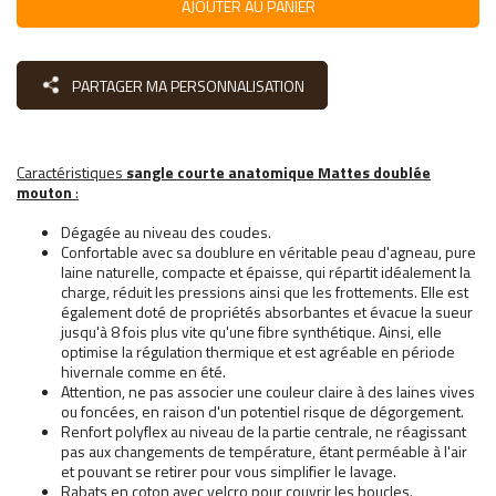
AJOUTER AU PANIER
PARTAGER MA PERSONNALISATION
Caractéristiques
sangle courte anatomique Mattes doublée
mouton
:
Dégagée au niveau des coudes.
Confortable avec sa doublure en véritable peau d'agneau, pure
laine naturelle, compacte et épaisse, qui répartit idéalement la
charge, réduit les pressions ainsi que les frottements. Elle est
également doté de propriétés absorbantes et évacue la sueur
jusqu'à 8 fois plus vite qu'une fibre synthétique. Ainsi, elle
optimise la régulation thermique et est agréable en période
hivernale comme en été.
Attention, ne pas associer une couleur claire à des laines vives
ou foncées, en raison d'un potentiel risque de dégorgement.
Renfort polyflex au niveau de la partie centrale, ne réagissant
pas aux changements de température, étant perméable à l'air
et pouvant se retirer pour vous simplifier le lavage.
Rabats en coton avec velcro pour couvrir les boucles.