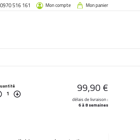
0970 516 161
Mon compte
Mon panier
99,90
€
uantité
1
délais de livraison :
6 à 8 semaines