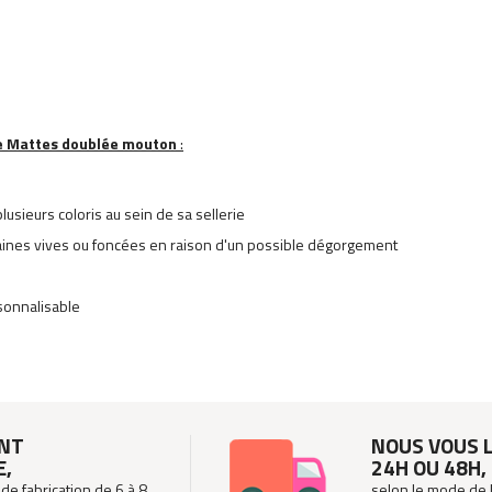
e Mattes doublée mouton
:
usieurs coloris au sein de sa sellerie
s laines vives ou foncées en raison d'un possible dégorgement
sonnalisable
ANT
NOUS VOUS L
E,
24H OU 48H,
 de fabrication de 6 à 8
selon le mode de 