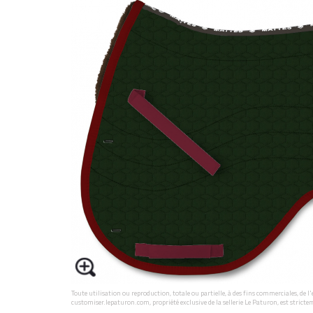
Toute utilisation ou reproduction, totale ou partielle, à des fins commerciales, de 
customiser.lepaturon.com, propriété exclusive de la sellerie Le Paturon, est stricte