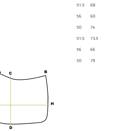
51.5
68
56
60
50
74
51.5
73.5
56
66
50
79