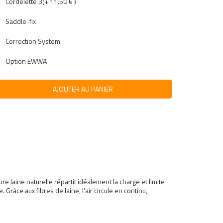
Cordelette 3(+ 11.50 € )
Saddle-fix
Correction System
Option EWWA
AJOUTER AU PANIER
laine naturelle répartit idéalement la charge et limite
Grâce aux fibres de laine, l'air circule en continu,