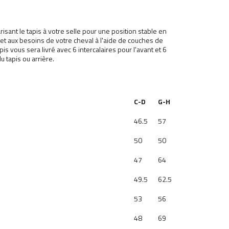
isant le tapis à votre selle pour une position stable en
e et aux besoins de votre cheval à l'aide de couches de
is vous sera livré avec 6 intercalaires pour l'avant et 6
 tapis ou arrière.
C-D
G-H
46.5
57
50
50
47
64
49.5
62.5
53
56
48
69