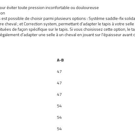
 pour éviter toute pression inconfortable ou douloureuse
lon
 est possible de choisir parmi plusieurs options : Système saddle-fix solidar
re cheval ; et Correction system, permettant d'adapter le tapis à votre sell
ées de façon spécifique sur le tapis. Si vous choisissez cette option, le tap
également d'adapter une selle à un cheval en jouant sur l'épaisseur avant du
A-B
47
47
47
54
54
54