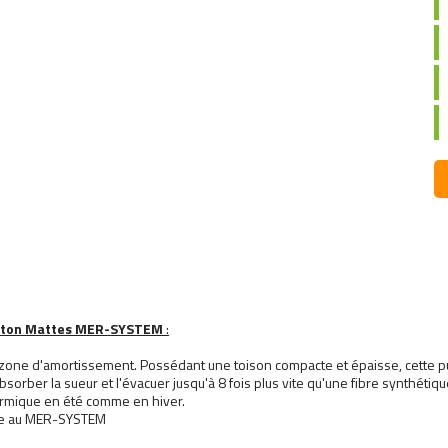
outon Mattes MER-SYSTEM
:
zone d'amortissement. Possédant une toison compacte et épaisse, cette pure 
orber la sueur et l'évacuer jusqu'à 8 fois plus vite qu'une fibre synthétique. 
ermique en été comme en hiver.
râce au MER-SYSTEM