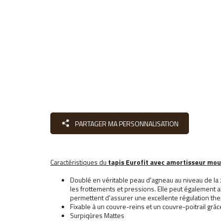
PARTAGER MA PERSONNALISATION
Caractéristiques du
tapis Eurofit avec amortisseur m
Doublé en véritable peau d'agneau au niveau de la 
les frottements et pressions. Elle peut également abs
permettent d'assurer une excellente régulation th
Fixable à un couvre-reins et un couvre-poitrail g
Surpiqûres Mattes