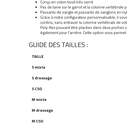
Conçu en coton tissé très serré
Pas de laine sur le garrot et la colonne vertébrale
Passants de sangle et passants de sanglons en ny
Grâce à notre configurateur personnalisable, il vous
continu, sans entraver la colonne vertébrale de vot
Poly-flex pouvant être placées dans deux poches situ
également pour l'arrière. Cette option vous permet 
GUIDE DES TAILLES :
TAILLE
S mixte
S dressage
S
CSO
M mixte
M dressage
M
CSO