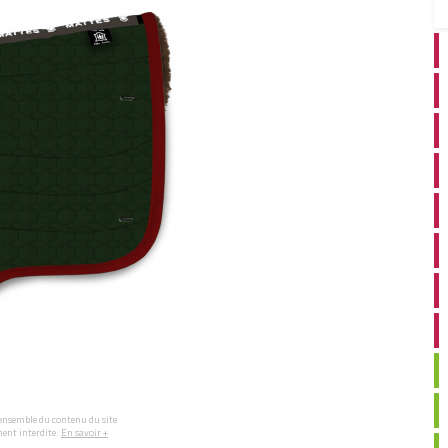
l'ensemble du contenu du site
ment interdite.
En savoir +