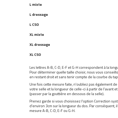
L mixte
L dressage
L
CSO
XL mixte
XL dressage
XL
CSO
Les lettres A-B, C-D, E-F et G-H correspondent à la long
Pour déterminer quelle taille choisir, nous vous conseil
en restant droit et sans tenir compte de la courbe du tap
Une fois cette mesure faite, n'oubliez pas également de 
votre selle et la longueur de celle-ci à partir de l'avant e
(passer par la gouttière en dessous de la selle).
Prenez garde si vous choisissez l'option Correction
sys
d'environ 3cm sur la longueur du dos. Par conséquent, il
mesure A-B, C-D, E-F ou G-H.