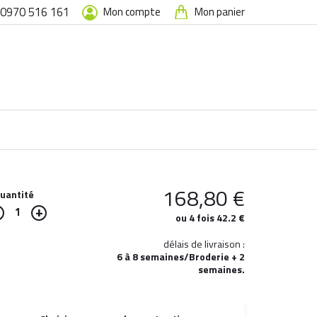
0970 516 161
Mon compte
Mon panier
168,80
€
uantité
1
ou 4 fois 42.2 €
délais de livraison :
6 à 8 semaines/Broderie + 2
semaines.