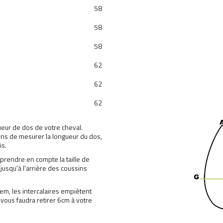
58
58
58
62
62
62
ueur de dos de votre cheval.
lons de mesurer la longueur du dos,
is.
prendre en compte la taille de
t jusqu'à l'arrière des coussins
tem
, les intercalaires empiètent
 vous faudra retirer 6cm à votre